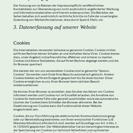
Der Nutzung von im Rahmen der Impressumspflicht veröffentlichten
Kontaktdaten zur Übersendung von nicht ausdrücklich angeforderter Werbung
und Informationsmaterialien wird hiermit widersprochen. Die Betreiber der
Seiten behalten sich ausdrücklich rechtliche Schritte im Falle der unverlangten
Zusendung von Werbeinformationen, etwa durch Spam-E-Mails, vor.
3. Datenerfassung auf unserer Website
Cookies
Die Internetseiten verwenden teilweise so genannte Cookies. Cookies richten
auf Ihrem Rechner keinen Schaden an und enthalten keine Viren. Cookies dienen
dazu, unser Angebot nutzerfreundlicher, effektiver und sicherer zu machen.
Cookies sind kleine Textdateien, die auf Ihrem Rechner abgelegt werden und die
Ihr Browser speichert.
Die meisten der von uns verwendeten Cookies sind so genannte “Session-
Cookies”. Sie werden nach Ende Ihres Besuchs automatisch gelöscht. Andere
Cookies bleiben auf Ihrem Endgerät gespeichert bis Sie diese löschen. Diese
Cookies ermöglichen es uns, Ihren Browser beim nächsten Besuch
wiederzuerkennen.
Sie können Ihren Browser so einstellen, dass Sie über das Setzen von Cookies
informiert werden und Cookies nur im Einzelfall erlauben, die Annahme von
Cookies für bestimmte Fälle oder generell ausschließen sowie das automatische
Löschen der Cookies beim Schließen des Browser aktivieren. Bei der
Deaktivierung von Cookies kann die Funktionalität dieser Website
eingeschränkt sein.
Cookies, die zur Durchführung des elektronischen Kommunikationsvorgangs
oder zur Bereitstellung bestimmter, von Ihnen erwünschter Funktionen (z.B.
Warenkorbfunktion) erforderlich sind, werden auf Grundlage von Art. 6 Abs. 1
lit. f DSGVO gespeichert. Der Websitebetreiber hat ein berechtigtes Interesse an
der Speicherung von Cookies zur technisch fehlerfreien und optimierten