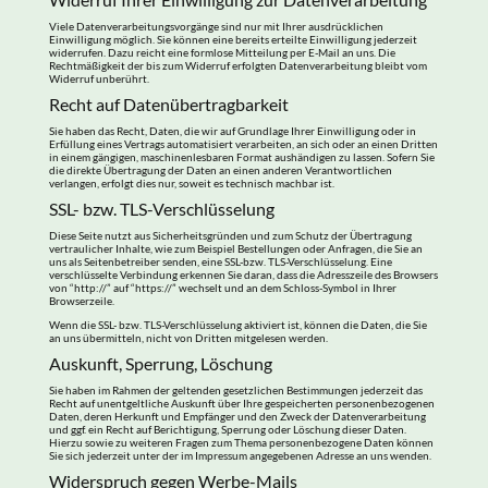
Viele Datenverarbeitungsvorgänge sind nur mit Ihrer ausdrücklichen
Einwilligung möglich. Sie können eine bereits erteilte Einwilligung jederzeit
widerrufen. Dazu reicht eine formlose Mitteilung per E-Mail an uns. Die
Rechtmäßigkeit der bis zum Widerruf erfolgten Datenverarbeitung bleibt vom
Widerruf unberührt.
Recht auf Datenübertragbarkeit
Sie haben das Recht, Daten, die wir auf Grundlage Ihrer Einwilligung oder in
Erfüllung eines Vertrags automatisiert verarbeiten, an sich oder an einen Dritten
in einem gängigen, maschinenlesbaren Format aushändigen zu lassen. Sofern Sie
die direkte Übertragung der Daten an einen anderen Verantwortlichen
verlangen, erfolgt dies nur, soweit es technisch machbar ist.
SSL- bzw. TLS-Verschlüsselung
Diese Seite nutzt aus Sicherheitsgründen und zum Schutz der Übertragung
vertraulicher Inhalte, wie zum Beispiel Bestellungen oder Anfragen, die Sie an
uns als Seitenbetreiber senden, eine SSL-bzw. TLS-Verschlüsselung. Eine
verschlüsselte Verbindung erkennen Sie daran, dass die Adresszeile des Browsers
von “http://” auf “https://” wechselt und an dem Schloss-Symbol in Ihrer
Browserzeile.
Wenn die SSL- bzw. TLS-Verschlüsselung aktiviert ist, können die Daten, die Sie
an uns übermitteln, nicht von Dritten mitgelesen werden.
Auskunft, Sperrung, Löschung
Sie haben im Rahmen der geltenden gesetzlichen Bestimmungen jederzeit das
Recht auf unentgeltliche Auskunft über Ihre gespeicherten personenbezogenen
Daten, deren Herkunft und Empfänger und den Zweck der Datenverarbeitung
und ggf. ein Recht auf Berichtigung, Sperrung oder Löschung dieser Daten.
Hierzu sowie zu weiteren Fragen zum Thema personenbezogene Daten können
Sie sich jederzeit unter der im Impressum angegebenen Adresse an uns wenden.
Widerspruch gegen Werbe-Mails