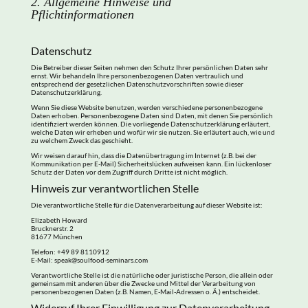
2. Allgemeine Hinweise und
Pflichtinformationen
Datenschutz
Die Betreiber dieser Seiten nehmen den Schutz Ihrer persönlichen Daten sehr
ernst. Wir behandeln Ihre personenbezogenen Daten vertraulich und
entsprechend der gesetzlichen Datenschutzvorschriften sowie dieser
Datenschutzerklärung.
Wenn Sie diese Website benutzen, werden verschiedene personenbezogene
Daten erhoben. Personenbezogene Daten sind Daten, mit denen Sie persönlich
identifiziert werden können. Die vorliegende Datenschutzerklärung erläutert,
welche Daten wir erheben und wofür wir sie nutzen. Sie erläutert auch, wie und
zu welchem Zweck das geschieht.
Wir weisen darauf hin, dass die Datenübertragung im Internet (z.B. bei der
Kommunikation per E-Mail) Sicherheitslücken aufweisen kann. Ein lückenloser
Schutz der Daten vor dem Zugriff durch Dritte ist nicht möglich.
Hinweis zur verantwortlichen Stelle
Die verantwortliche Stelle für die Datenverarbeitung auf dieser Website ist:
Elizabeth Howard
Brucknerstr. 2
81677 München
Telefon: +49 89 8110912
E-Mail: speak@soulfood-seminars.com
Verantwortliche Stelle ist die natürliche oder juristische Person, die allein oder
gemeinsam mit anderen über die Zwecke und Mittel der Verarbeitung von
personenbezogenen Daten (z.B. Namen, E-Mail-Adressen o. Ä.) entscheidet.
Widerruf Ihrer Einwilligung zur Datenverarbeitung