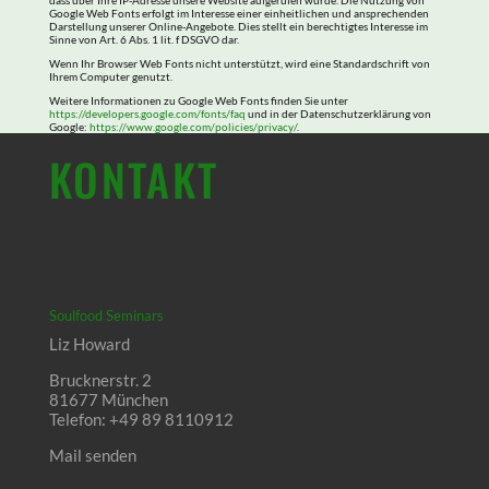
dass über Ihre IP-Adresse unsere Website aufgerufen wurde. Die Nutzung von
Google Web Fonts erfolgt im Interesse einer einheitlichen und ansprechenden
Darstellung unserer Online-Angebote. Dies stellt ein berechtigtes Interesse im
Sinne von Art. 6 Abs. 1 lit. f DSGVO dar.
Wenn Ihr Browser Web Fonts nicht unterstützt, wird eine Standardschrift von
Ihrem Computer genutzt.
Weitere Informationen zu Google Web Fonts finden Sie unter
https://developers.google.com/fonts/faq
und in der Datenschutzerklärung von
Google:
https://www.google.com/policies/privacy/
.
KONTAKT
Soulfood Seminars
Liz Howard
Brucknerstr. 2
81677 München
Telefon: +49 89 8110912
Mail senden