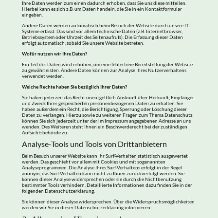
Ihre Daten werden zum einen dadurch erhoben, dass Sie uns diese mitteilen.
Hierbei kann es sich z.B. um Daten handeln, die Sie in ein Kontaktformular
eingeben.
Andere Daten werden automatisch beim Besuch der Website durch unsere IT-
Systeme erfasst. Das sind vor allem technische Daten (z.B. Internetbrowser,
Betriebssystem oder Uhrzeit des Seitenaufrufs). Die Erfassung dieser Daten
erfolgt automatisch, sobald Sie unsere Website betreten.
Wofür nutzen wir Ihre Daten?
Ein Teil der Daten wird erhoben, um eine fehlerfreie Bereitstellung der Website
zu gewährleisten. Andere Daten können zur Analyse Ihres Nutzerverhaltens
verwendet werden.
Welche Rechte haben Sie bezüglich Ihrer Daten?
Sie haben jederzeit das Recht unentgeltlich Auskunft über Herkunft, Empfänger
und Zweck Ihrer gespeicherten personenbezogenen Daten zu erhalten. Sie
haben außerdem ein Recht, die Berichtigung, Sperrung oder Löschung dieser
Daten zu verlangen. Hierzu sowie zu weiteren Fragen zum Thema Datenschutz
können Sie sich jederzeit unter der im Impressum angegebenen Adresse an uns
wenden. Des Weiteren steht Ihnen ein Beschwerderecht bei der zuständigen
Aufsichtsbehörde zu.
Analyse-Tools und Tools von Drittanbietern
Beim Besuch unserer Website kann Ihr Surf-Verhalten statistisch ausgewertet
werden. Das geschieht vor allem mit Cookies und mit sogenannten
Analyseprogrammen. Die Analyse Ihres Surf-Verhaltens erfolgt in der Regel
anonym; das Surf-Verhalten kann nicht zu Ihnen zurückverfolgt werden. Sie
können dieser Analyse widersprechen oder sie durch die Nichtbenutzung
bestimmter Tools verhindern. Detaillierte Informationen dazu finden Sie in der
folgenden Datenschutzerklärung.
Sie können dieser Analyse widersprechen. Über die Widerspruchsmöglichkeiten
werden wir Sie in dieser Datenschutzerklärung informieren.