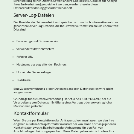
Bereitstellung seiner Dienste. Soweit andere Cookies (z.B. Cookies zur Analyse
Ihres Surfverhaltens) gespeichert werden, werden diese in dieser
Datenschutzerklärung gesondert behandelt.
Server-Log-Dateien
Der Provider der Seiten erhebt und speichert automatisch Informationen in so
genannten Server-Log-Dateien, die Ihr Browser automatisch an uns übermittelt.
Dies sind:
Browsertyp und Browserversion
verwendetes Betriebssystem
Referrer URL
Hostname des zugreifenden Rechners
Uhrzeit der Serveranfrage
IP-Adresse
Eine Zusammenführung dieser Daten mit anderen Datenquellen wird nicht
vorgenommen.
Grundlage für die Datenverarbeitung ist Art. 6 Abs. 1 lit. f DSGVO, der die
Verarbeitung von Daten zur Erfüllung eines Vertrags oder vorvertraglicher
Maßnahmen gestattet.
Kontaktformular
Wenn Sie uns per Kontaktformular Anfragen zukommen lassen, werden Ihre
Angaben aus dem Anfrageformular inklusive der von Ihnen dort angegebenen
Kontaktdaten zwecks Bearbeitung der Anfrage und für den Fall von
Anschlussfragen bei uns gespeichert. Diese Daten geben wir nicht ohne Ihre