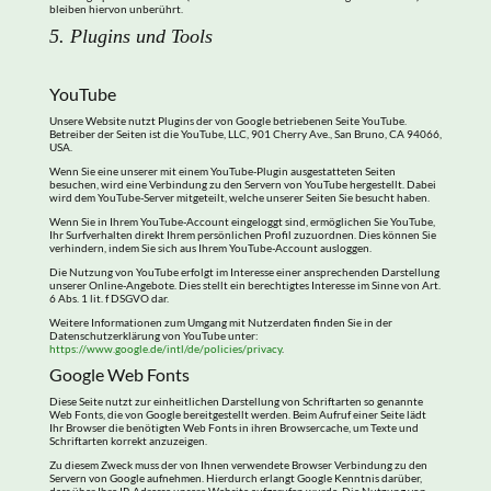
bleiben hiervon unberührt.
5. Plugins und Tools
YouTube
Unsere Website nutzt Plugins der von Google betriebenen Seite YouTube.
Betreiber der Seiten ist die YouTube, LLC, 901 Cherry Ave., San Bruno, CA 94066,
USA.
Wenn Sie eine unserer mit einem YouTube-Plugin ausgestatteten Seiten
besuchen, wird eine Verbindung zu den Servern von YouTube hergestellt. Dabei
wird dem YouTube-Server mitgeteilt, welche unserer Seiten Sie besucht haben.
Wenn Sie in Ihrem YouTube-Account eingeloggt sind, ermöglichen Sie YouTube,
Ihr Surfverhalten direkt Ihrem persönlichen Profil zuzuordnen. Dies können Sie
verhindern, indem Sie sich aus Ihrem YouTube-Account ausloggen.
Die Nutzung von YouTube erfolgt im Interesse einer ansprechenden Darstellung
unserer Online-Angebote. Dies stellt ein berechtigtes Interesse im Sinne von Art.
6 Abs. 1 lit. f DSGVO dar.
Weitere Informationen zum Umgang mit Nutzerdaten finden Sie in der
Datenschutzerklärung von YouTube unter:
https://www.google.de/intl/de/policies/privacy
.
Google Web Fonts
Diese Seite nutzt zur einheitlichen Darstellung von Schriftarten so genannte
Web Fonts, die von Google bereitgestellt werden. Beim Aufruf einer Seite lädt
Ihr Browser die benötigten Web Fonts in ihren Browsercache, um Texte und
Schriftarten korrekt anzuzeigen.
Zu diesem Zweck muss der von Ihnen verwendete Browser Verbindung zu den
Servern von Google aufnehmen. Hierdurch erlangt Google Kenntnis darüber,