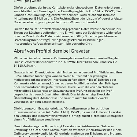
Einwilligung weiter.
Die Verarbeitung der in das Kontaktformular eingegebenen Daten erfolgt somit
ausschließlich auf Grundlage Ihrer Einwilligung (Art. 6 Abs. 1 lit. a DSGVO). Sie
können diese Einwilligung jederzeit widerrufen. Dazu reicht eine formlose
Mitteilung per E-Mail an uns. Die Rechtmäßigkeit der bis zum Widerruf erfolgten
Datenverarbeitungsvorgänge bleibt vom Widerruf unberührt.
Die von Ihnen im Kontaktformular eingegebenen Daten verbleiben bei uns, bis
Sie uns zur Löschung auffordern, Ihre Einwilligung zur Speicherung widerrufen
oder der Zweck für die Datenspeicherung entfällt (z.B. nach abgeschlossener
Bearbeitung Ihrer Anfrage). Zwingende gesetzliche Bestimmungen –
insbesondere Aufbewahrungsfristen – bleiben unberührt.
Abruf von Profilbildern bei Gravatar
Wir setzen innerhalb unseres Onlineangebotes und insbesondere im Blog den
Dienst Gravatar der Automattic Inc., 60 29th Street #343, San Francisco, CA
94110, USA, ein.
Gravatar ist ein Dienst, bei dem sich Nutzer anmelden und Profilbilder und ihre
E-Mailadressen hinterlegen können. Wenn Nutzer mit der jeweiligen E-
Mailadresse auf anderen Onlinepräsenzen (vor allem in Blogs) Beiträge oder
Kommentare hinterlassen, können so deren Profilbilder neben den Beiträgen
oder Kommentaren dargestellt werden. Hierzu wird die von den Nutzern
mitgeteilte E-Mailadresse an Gravatar zwecks Prüfung, ob zu ihr ein Profil
gespeichert ist, verschlüsselt übermittelt. Dies ist der einzige Zweck der
Übermittlung der E-Mailadresse und sie wird nicht für andere Zwecke
verwendet, sondern danach gelöscht.
Die Nutzung von Gravatar erfolgt auf Grundlage unserer berechtigten
Interessen im Sinne des Art. 6 Abs. 1 lit. f) DSGVO, da wir mit Hilfe von Gravatar
den Beitrags- und Kommentarverfassern die Möglichkeit bieten ihre Beiträge mit
einem Profilbild zu personalisieren.
Durch die Anzeige der Bilder bringt Gravatar die IP-Adresse der Nutzer in
Erfahrung, da dies für eine Kommunikation zwischen einem Browser und einem
Onlineservice notwendig ist. Nähere Informationen zur Erhebung und Nutzung