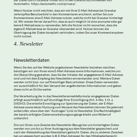
der Daten durch Gravatar finden sich in den Datenschutzhinweisen von
Automattic: https://automattic.com/privacy/.
Wenn Nutzer nicht möchten, dass ein mit Ihrer E-Mail-Adresse bei Gravatar
verknüpftes Benutzerbild in den Kommentaren erscheint, sollten Sie zum
Kommentieren eine E-Mail-Adresse nutzen, welche nicht bei Gravatar hinterlegt
ist. Wir weisen ferner darauf hin, dass es auch möglich ist eine anonyme oder gar
keine E-Mailadresse zu verwenden, falls die Nutzer nicht wünschen, dass die
eigene E-Mailadresse an Gravatar übersendet wird. Nutzer können die
Übertragung der Daten komplett verhindern, indem Sie unser Kommentarsystem
nicht nutzen.
4. Newsletter
Newsletterdaten
Wenn Sie den auf der Website angebotenen Newsletter beziehen möchten,
benötigen wir von Ihnen eine E-Mail-Adresse sowie Informationen, welche uns
die Überprüfung gestatten, dass Sie der Inhaber der angegebenen E-Mail-Adresse
sind und mit dem Empfang des Newsletters einverstanden sind. Weitere Daten
werden nicht bzw. nur auf freiwilliger Basis erhoben. Diese Daten verwenden
wir ausschließlich für den Versand der angeforderten Informationen und geben
diese nicht an Dritte weiter.
Die Verarbeitung der in das Newsletteranmeldeformular eingegebenen Daten
erfolgt ausschließlich auf Grundlage Ihrer Einwilligung (Art. 6 Abs. 1 lit. a
DSGVO). Die erteilte Einwilligung zur Speicherung der Daten, der E-Mail-
Adresse sowie deren Nutzung zum Versand des Newsletters können Sie jederzeit
widerrufen, etwa über den “Austragen”-Link im Newsletter. Die Rechtmäßigkeit
der bereits erfolgten Datenverarbeitungsvorgänge bleibt vom Widerruf
unberührt.
Die von Ihnen zum Zwecke des Newsletter-Bezugs bei uns hinterlegten Daten
werden von uns bis zu Ihrer Austragung aus dem Newsletter gespeichert und
nach der Abbestellung des Newsletters gelöscht. Daten, die zu anderen Zwecken
bei uns gespeichert wurden (z.B. E-Mail-Adressen für den Mitgliederbereich)