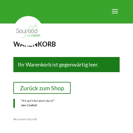
WARENKORB
Ihr Warenkorb ist gegenwärtig leer.
Zurück zum Shop
“If it ain’t fun don’t do it!”
Jake Canfield
No event found!