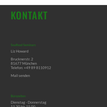
KONTAKT
Soulfood Seminars
Liz Howard
Brucknerstr. 2
81677 München
Telefon: +49 89 8110912
Mail senden
Bürozeiten
Dienstag - Donnerstag
11.30 bis 15.00