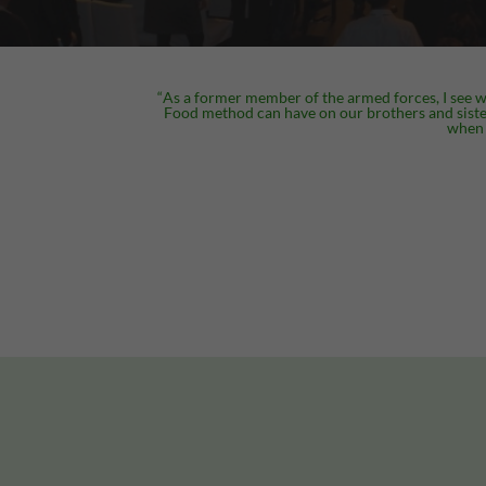
“
As a former member of the armed forces, I see 
Food method can have on our brothers and sisters
when 