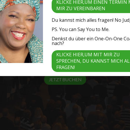
KLICKE HIER,UM EINEN TERMIN 
MIR ZU VEREINBAREN
Du kannst mich alles fragen! No Ju
IMMEXPERTIN, VOCAL COACH
PS. You can Say You to Me.
Denkst du über ein One-On-One Co
KEY NOTE SPEAKERIN
nach?
KLICKE HIER,UM MIT MIR ZU
SPRECHEN, DU KANNST MICH AL
FRAGEN!
JETZT BUCHEN