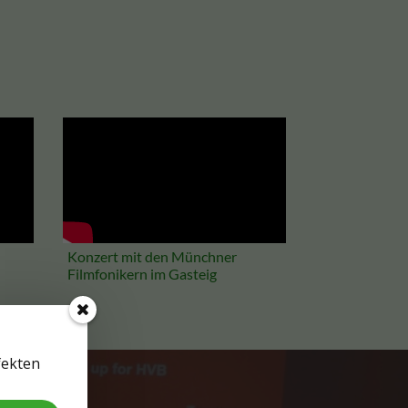
Konzert mit den Münchner
Filmfonikern im Gasteig
fekten