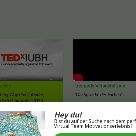
Energetix Veranstaltung
 Talk
“Die Sprache der Farben”
hing Way Over Yonder,
xIUBH, Sommer 2016
Hey du!
Bist du auf der Suche nach dem per
Virtual Team Motivationserlebnis?