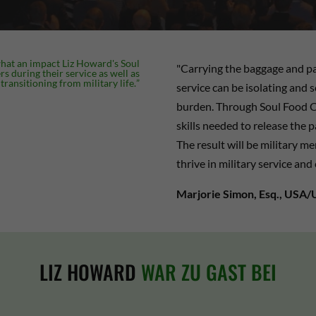
what an impact Liz Howard's Soul
"Carrying the baggage and pa
 during their service as well as
transitioning from military life.
”
service can be isolating and s
burden. Through Soul Food C
skills needed to release the p
The result will be military 
thrive in military service and c
Marjorie Simon, Esq., USA/
LIZ HOWARD
WAR ZU GAST BEI