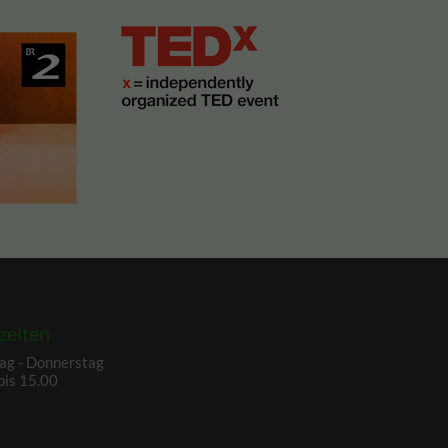
zeiten
ag - Donnerstag
bis 15.00