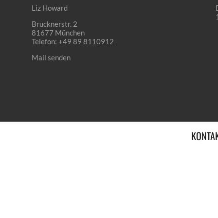
Liz Howard
Brucknerstr. 2
81677 München
Telefon: +49 89 8110912
Mail senden
KONTA