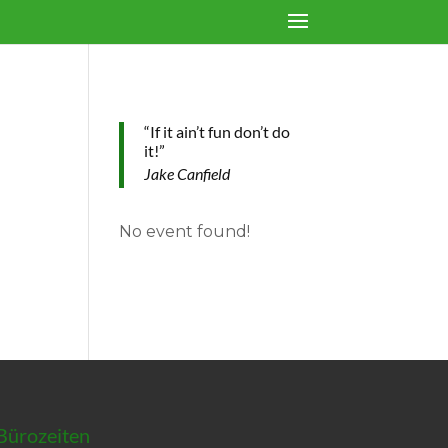
“If it ain’t fun don’t do
it!”
Jake Canfield
No event found!
Bürozeiten